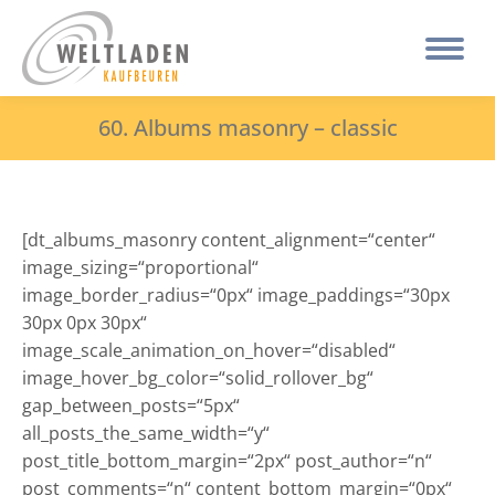
60. Albums masonry – classic
[dt_albums_masonry content_alignment=“center“
image_sizing=“proportional“
image_border_radius=“0px“ image_paddings=“30px
30px 0px 30px“
image_scale_animation_on_hover=“disabled“
image_hover_bg_color=“solid_rollover_bg“
gap_between_posts=“5px“
all_posts_the_same_width=“y“
post_title_bottom_margin=“2px“ post_author=“n“
post_comments=“n“ content_bottom_margin=“0px“