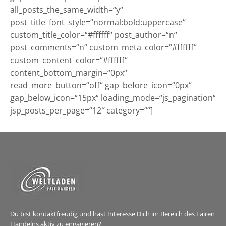
all_posts_the_same_width=“y“
post_title_font_style=“normal:bold:uppercase“
custom_title_color=“#ffffff“ post_author=“n“
post_comments=“n“ custom_meta_color=“#ffffff“
custom_content_color=“#ffffff“
content_bottom_margin=“0px“
read_more_button=“off“ gap_before_icon=“0px“
gap_below_icon=“15px“ loading_mode=“js_pagination“
jsp_posts_per_page=“12″ category=““]
Du bist kontaktfreudig und hast Interesse Dich im Bereich des Fairen
Handelns aktiv zu engagieren?