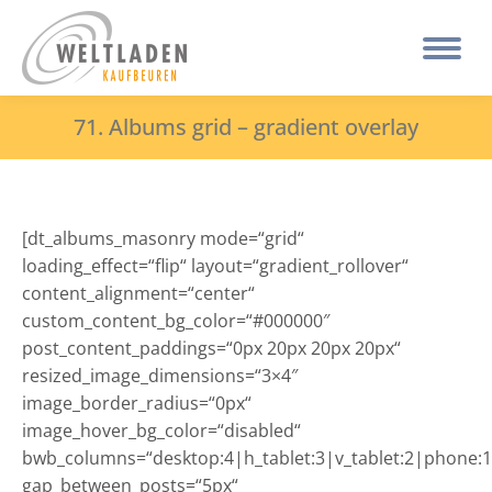
71. Albums grid – gradient overlay
[dt_albums_masonry mode=“grid“
loading_effect=“flip“ layout=“gradient_rollover“
content_alignment=“center“
custom_content_bg_color=“#000000″
post_content_paddings=“0px 20px 20px 20px“
resized_image_dimensions=“3×4″
image_border_radius=“0px“
image_hover_bg_color=“disabled“
bwb_columns=“desktop:4|h_tablet:3|v_tablet:2|phone:1
gap_between_posts=“5px“